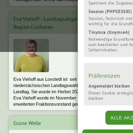
Speichert die Zugelas
Session (PHPSESSID)
Eva Viehoff - Landtagsabgeordnete für die
Session, Technisch no
wichtig für die Grund
Region Cuxhaven
Tinymce (tinymce6)
Notwendige Grundfunk
zum bearbeiten und f
Seiteninhalten.
Präferenzen
Eva Viehoff aus Loxstedt ist seit der
Angemeldet bleiben
niedersächsischen Landtagswahl im Herbst 2017 im
Landtag. Sie wurde im Herbst 2022 wiedergewählt.
Dieser Cookie ermögli
Eva Viehoff wurde im November 2022 in den
bleiben
»mehr
erweiterten Fraktionsvorstand gewählt. ...
Grüne Welle