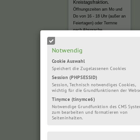
Kreistagsfraktion
.
Öffnungszeiten am Mo und
Do von 16 - 18 Uhr (außer an
Feiertagen) oder Termne
nach Absprache.
Eva Viehoff -
Notwendig
Landtagsabgeordnete
Cookie Auswahl
für die Region
Speichert die Zugelassenen Cookies
Cuxhaven
Session (PHPSESSID)
Session, Technisch notwendiges Cookies,
wichtig für die Grundfunktionen der Webs
Tinymce (tinymce6)
Notwendige Grundfunktion des CMS Syst
zum bearbeiten und formatieren von
Seiteninhalten.
Eva Viehoff aus Loxstedt
ist seit der