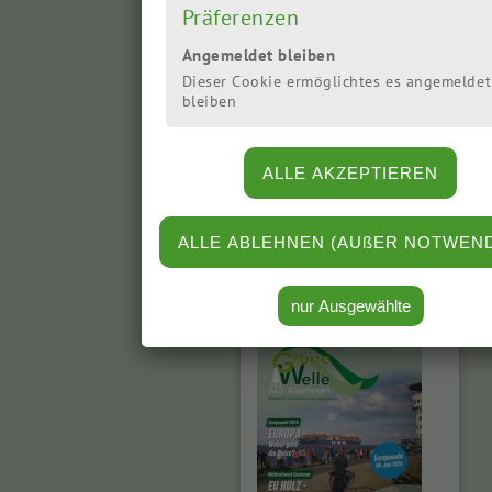
niedersächsischen
Präferenzen
Landtagswahl im Herbst
Angemeldet bleiben
2017 im Landtag. Sie
wurde im Herbst 2022
Dieser Cookie ermöglichtes es angemeldet
bleiben
wiedergewählt. Eva
Viehoff wurde im
November 2022 in den
erweiterten
Fraktionsvorstand
»mehr
gewählt. ...
Grüne Welle