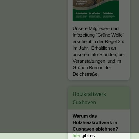
Unsere Mitglieder- und
Infozeitung "Grüne Welle"
erscheint in der Regel 2 x
im Jahr. Erhältlich an
unseren Info-Ständen, bei
Veranstaltungen und im
Grünen Büro in der
Deichstraße.
Holzkraftwerk
Cuxhaven
Warum das
Holzheizkraftwerk in
Cuxhaven ablehnen?
hier
gibt es