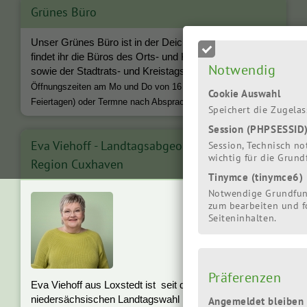
Grünes Büro
Unser Grünes Büro ist in der Deichstraße 4. Dort
findet ihr die Büros des Orts- und Kreisverbandes
Notwendig
sowie der Stadtrats- und Kreistagsfraktion
.
Öffnungszeiten am Mo und Do von 16 - 18 Uhr (außer an
Cookie Auswahl
Feiertagen) oder Termne nach Absprache.
Speichert die Zugela
Session (PHPSESSID
Eva Viehoff - Landtagsabgeordnete für die
Session, Technisch n
wichtig für die Grun
Region Cuxhaven
Tinymce (tinymce6)
Notwendige Grundfun
zum bearbeiten und f
Seiteninhalten.
Präferenzen
Eva Viehoff aus Loxstedt ist seit der
niedersächsischen Landtagswahl im Herbst 2017 im
Angemeldet bleiben