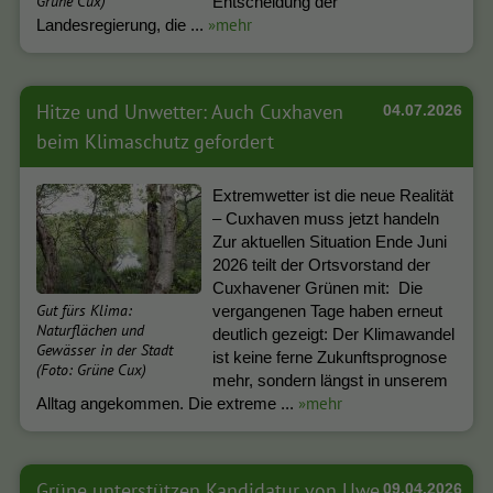
Grüne Cux)
Entscheidung der
»mehr
Landesregierung, die ...
Hitze und Unwetter: Auch Cuxhaven
04.07.2026
beim Klimaschutz gefordert
Extremwetter ist die neue Realität
– Cuxhaven muss jetzt handeln
Zur aktuellen Situation Ende Juni
2026 teilt der Ortsvorstand der
Cuxhavener Grünen mit: Die
Gut fürs Klima:
vergangenen Tage haben erneut
Naturflächen und
deutlich gezeigt: Der Klimawandel
Gewässer in der Stadt
ist keine ferne Zukunftsprognose
(Foto: Grüne Cux)
mehr, sondern längst in unserem
»mehr
Alltag angekommen. Die extreme ...
Grüne unterstützen Kandidatur von Uwe
09.04.2026