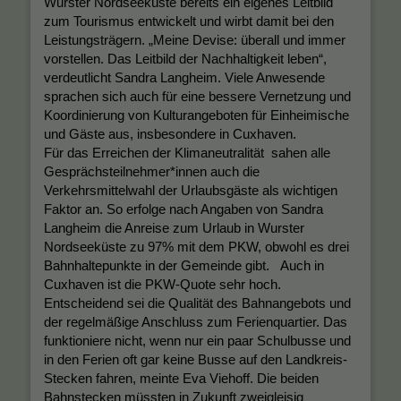
Wurster Nordseeküste bereits ein eigenes Leitbild
zum Tourismus entwickelt und wirbt damit bei den
Leistungsträgern. „Meine Devise: überall und immer
vorstellen. Das Leitbild der Nachhaltigkeit leben“,
verdeutlicht Sandra Langheim. Viele Anwesende
sprachen sich auch für eine bessere Vernetzung und
Koordinierung von Kulturangeboten für Einheimische
und Gäste aus, insbesondere in Cuxhaven.
Für das Erreichen der Klimaneutralität sahen alle
Gesprächsteilnehmer*innen auch die
Verkehrsmittelwahl der Urlaubsgäste als wichtigen
Faktor an. So erfolge nach Angaben von Sandra
Langheim die Anreise zum Urlaub in Wurster
Nordseeküste zu 97% mit dem PKW, obwohl es drei
Bahnhaltepunkte in der Gemeinde gibt. Auch in
Cuxhaven ist die PKW-Quote sehr hoch.
Entscheidend sei die Qualität des Bahnangebots und
der regelmäßige Anschluss zum Ferienquartier. Das
funktioniere nicht, wenn nur ein paar Schulbusse und
in den Ferien oft gar keine Busse auf den Landkreis-
Stecken fahren, meinte Eva Viehoff. Die beiden
Bahnstecken müssten in Zukunft zweigleisig