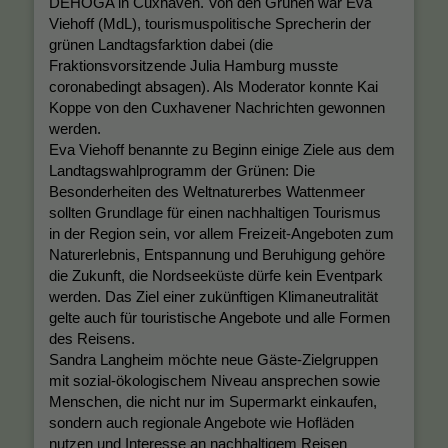
DEHOGA in Cuxhaven. Von den Grünen war Eva
Viehoff (MdL), tourismuspolitische Sprecherin der
grünen Landtagsfarktion dabei (die
Fraktionsvorsitzende Julia Hamburg musste
coronabedingt absagen). Als Moderator konnte Kai
Koppe von den Cuxhavener Nachrichten gewonnen
werden.
Eva Viehoff benannte zu Beginn einige Ziele aus dem
Landtagswahlprogramm der Grünen: Die
Besonderheiten des Weltnaturerbes Wattenmeer
sollten Grundlage für einen nachhaltigen Tourismus
in der Region sein, vor allem Freizeit-Angeboten zum
Naturerlebnis, Entspannung und Beruhigung gehöre
die Zukunft, die Nordseeküste dürfe kein Eventpark
werden. Das Ziel einer zukünftigen Klimaneutralität
gelte auch für touristische Angebote und alle Formen
des Reisens.
Sandra Langheim möchte neue Gäste-Zielgruppen
mit sozial-ökologischem Niveau ansprechen sowie
Menschen, die nicht nur im Supermarkt einkaufen,
sondern auch regionale Angebote wie Hofläden
nutzen und Interesse an nachhaltigem Reisen