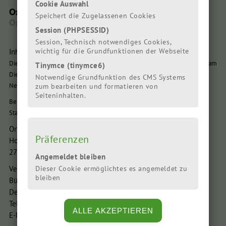
Cookie Auswahl
Ortsversammlung
Speichert die Zugelassenen Cookies
Ortsversammlung
Session (PHPSESSID)
Session, Technisch notwendiges Cookies,
Inhalt:
wichtig für die Grundfunktionen der Webseite
Die nächste Orts-Mitgliederversammlung der Cuxhavener Grünen findet am
Tinymce (tinymce6)
Dienstag, 16.9.2025, um 18.30 Uhr in Cuxhaven- Altenwalde statt, Hotel
Notwendige Grundfunktion des CMS Systems
Neuses, Schmetterlingsweg 6
zum bearbeiten und formatieren von
Seiteninhalten.
Beraten werden aktuelle Themen aus Ortsverband und der
Stadtratsfraktion. Interessierte Gäste sind wie immer gerne willkommen.
Ort:
Präferenzen
Hotel Neuses, Schmetterlingsweg 6
27478 Cuxhaven-Altenwalde
Angemeldet bleiben
Veranstalter:
Dieser Cookie ermöglichtes es angemeldet zu
bleiben
Bündnis 90/Die Grünen OV Cuxhaven
Deichstraße 4, 27472 Cuxhaven
Tel.: (04721) 664344
E-Mail: info@cux-gruene.de