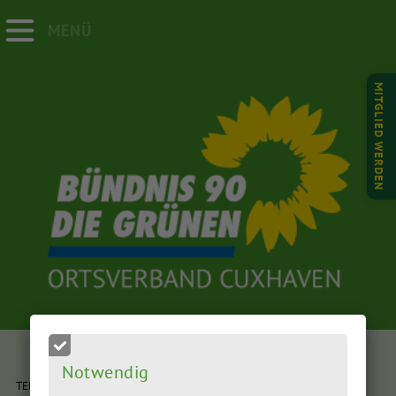
MENÜ
MITGLIED WERDEN
Notwendig
TERMIN:
16.09.2025
| UHRZEIT:
18:30 Uhr
bis ca. 21.00 Uhr
(Dienstag)