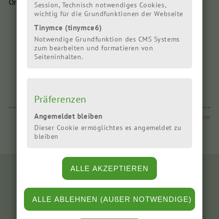
Ort:
Veranstalter:
Session, Technisch notwendiges Cookies,
wichtig für die Grundfunktionen der Webseite
Tinymce (tinymce6)
Notwendige Grundfunktion des CMS Systems
Empfehlen Sie diesen Artikel weiter
zum bearbeiten und formatieren von
Seiteninhalten.
Präferenzen
Angemeldet bleiben
Zur Veranstaltungsübersicht
Dieser Cookie ermöglichtes es angemeldet zu
bleiben